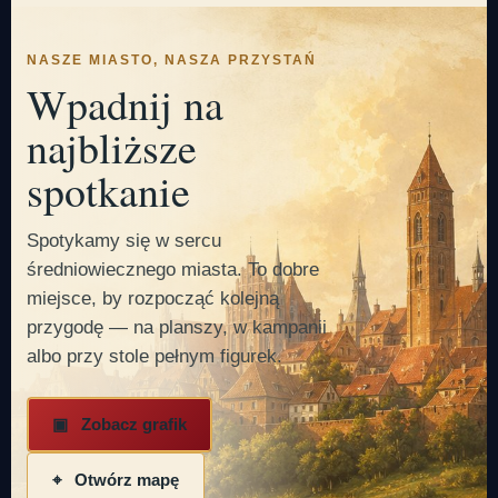
NASZE MIASTO, NASZA PRZYSTAŃ
Wpadnij na
najbliższe
spotkanie
Spotykamy się w sercu
średniowiecznego miasta. To dobre
miejsce, by rozpocząć kolejną
przygodę — na planszy, w kampanii
albo przy stole pełnym figurek.
▣ Zobacz grafik
⌖ Otwórz mapę