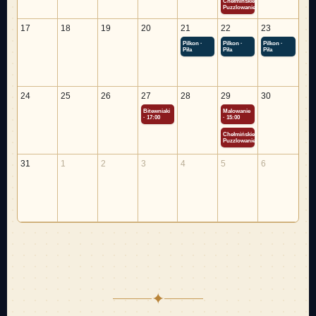
Chełmińskie
Puzzlowanie
17
18
19
20
21
22
23
Pilkon ·
Pilkon ·
Pilkon ·
Piła
Piła
Piła
24
25
26
27
28
29
30
Bitewniaki
Malowanie
· 17:00
· 15:00
Chełmińskie
Puzzlowanie
31
1
2
3
4
5
6
✦