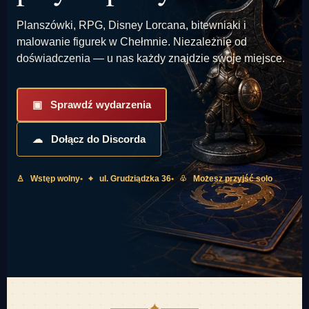
Planszówki, RPG, Disney Lorcana, bitewniaki i
malowanie figurek w Chełmnie. Niezależnie od
doświadczenia — u nas każdy znajdzie swoje miejsce.
▣ Sprawdź wydarzenia
☁ Dołącz do Discorda
♙ Wstęp wolny
⌖ ul. Grudziądzka 36
♧ Możesz przyjść solo
✦