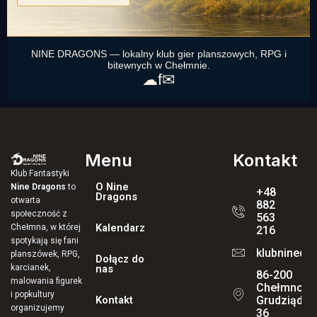
NINE DRAGONS — lokalny klub gier planszowych, RPG i
bitewnych w Chełmnie.
☁
f
✉
Menu
Kontakt
Klub Fantastyki
O Nine
Nine Dragons
to
+48
Dragons
otwarta
882
społeczność z
563
Kalendarz
Chełmna, w której
216
spotykają się fani
klubninedr
planszówek, RPG,
Dołącz do
karcianek,
nas
86-200
malowania figurek
Chełmno, ul
i popkultury
Kontakt
Grudziądzk
organizujemy
36