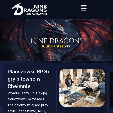
Przejdź
Menu
do
treści
Planszówki, RPG i
gry bitewne w
Chełmnie
Wpadnij sam lub z ekipą.
Nauczymy Cię zasad i
znajdziemy miejsce przy
stole. Planszówki, RPG,