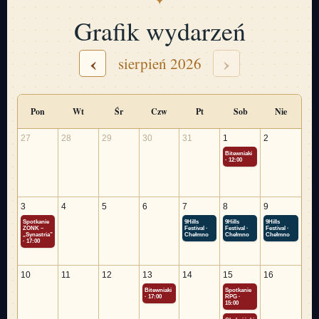
Grafik wydarzeń
‹
›
sierpień 2026
Pon
Wt
Śr
Czw
Pt
Sob
Nie
27
28
29
30
31
1
2
Bitewniaki
· 12:00
3
4
5
6
7
8
9
Spotkanie
9Hills
9Hills
9Hills
ZONK –
Festival ·
Festival ·
Festival ·
„Synastria”
Chełmno
Chełmno
Chełmno
· 17:00
10
11
12
13
14
15
16
Bitewniaki
Spotkanie
· 17:00
RPG ·
15:00