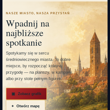
NASZE MIASTO, NASZA PRZYSTAŃ
Wpadnij na
najbliższe
spotkanie
Spotykamy się w sercu
średniowiecznego miasta. To dobre
miejsce, by rozpocząć kolejną
przygodę — na planszy, w kampanii
albo przy stole pełnym figurek.
▣ Zobacz grafik
⌖ Otwórz mapę