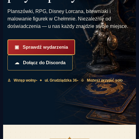
Planszówki, RPG, Disney Lorcana, bitewniaki i
malowanie figurek w Chełmnie. Niezależnie od
doświadczenia — u nas każdy znajdzie swoje miejsce.
▣ Sprawdź wydarzenia
☁ Dołącz do Discorda
♙ Wstęp wolny
⌖ ul. Grudziądzka 36
♧ Możesz przyjść solo
✦