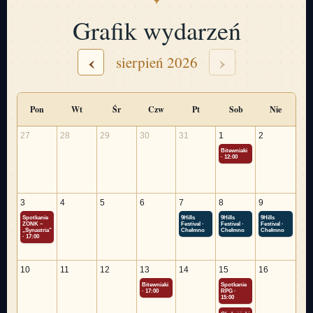
Grafik wydarzeń
‹
›
sierpień 2026
Pon
Wt
Śr
Czw
Pt
Sob
Nie
27
28
29
30
31
1
2
Bitewniaki
· 12:00
3
4
5
6
7
8
9
Spotkanie
9Hills
9Hills
9Hills
ZONK –
Festival ·
Festival ·
Festival ·
„Synastria”
Chełmno
Chełmno
Chełmno
· 17:00
10
11
12
13
14
15
16
Bitewniaki
Spotkanie
· 17:00
RPG ·
15:00