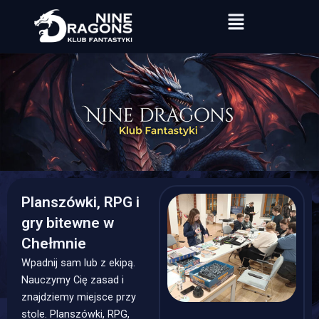
Przejdź
Menu
do
treści
Planszówki, RPG i
gry bitewne w
Chełmnie
Wpadnij sam lub z ekipą.
Nauczymy Cię zasad i
znajdziemy miejsce przy
stole. Planszówki, RPG,