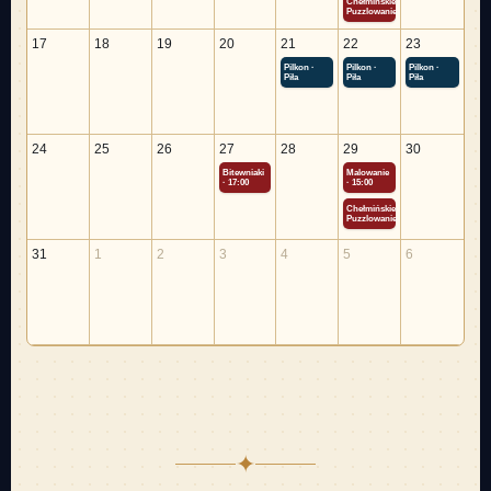
Chełmińskie
Puzzlowanie
17
18
19
20
21
22
23
Pilkon ·
Pilkon ·
Pilkon ·
Piła
Piła
Piła
24
25
26
27
28
29
30
Bitewniaki
Malowanie
· 17:00
· 15:00
Chełmińskie
Puzzlowanie
31
1
2
3
4
5
6
✦