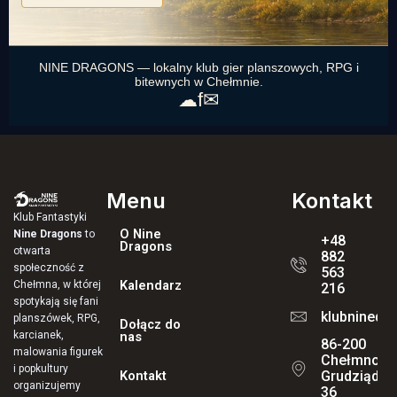
NINE DRAGONS — lokalny klub gier planszowych, RPG i
bitewnych w Chełmnie.
☁
f
✉
Menu
Kontakt
Klub Fantastyki
O Nine
Nine Dragons
to
+48
Dragons
otwarta
882
społeczność z
563
Kalendarz
Chełmna, w której
216
spotykają się fani
klubninedr
planszówek, RPG,
Dołącz do
karcianek,
nas
86-200
malowania figurek
Chełmno, ul
i popkultury
Kontakt
Grudziądzk
organizujemy
36