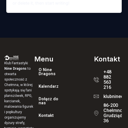
or delete it, then start writing!
Menu
Kontakt
Klub Fantastyki
Nine Dragons
to
O Nine
+48
Dragons
otwarta
882
społeczność z
563
Chełmna, w której
Kalendarz
216
spotykają się fani
klubninedr
planszówek, RPG,
Dołącz do
karcianek,
nas
86-200
malowania figurek
Chełmno, ul
i popkultury
Kontakt
Grudziądzk
organizujemy
36
dyżury strefy,